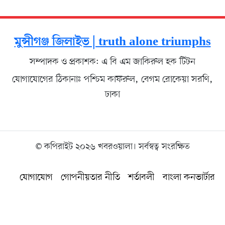
মুন্সীগঞ্জ জিলাইভ | truth alone triumphs
সম্পাদক ও প্রকাশক: এ বি এম জাকিরুল হক টিটন
যোগাযোগের ঠিকানাঃ পশ্চিম কাফরুল, বেগম রোকেয়া সরণি,
ঢাকা
© কপিরাইট ২০২৬ খবরওয়ালা। সর্বস্বত্ব সংরক্ষিত
যোগাযোগ
গোপনীয়তার নীতি
শর্তাবলী
বাংলা কনভার্টার